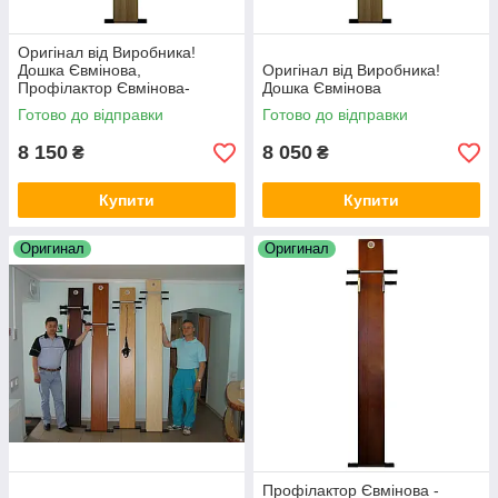
Оригінал від Виробника!
Дошка Євмінова,
Оригінал від Виробника!
Профілактор Євмінова-
Дошка Євмінова
спецзамовлення при зрості
Готово до відправки
Готово до відправки
вище 194 см світлого кольору
8 150
8 050
₴
₴
Купити
Купити
Оригинал
Оригинал
Профілактор Євмінова -