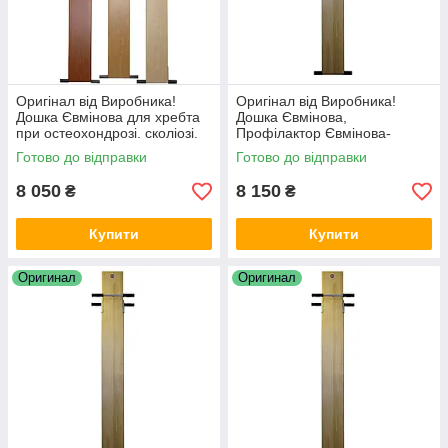
Оригінал від Виробника!
Оригінал від Виробника!
Дошка Євмінова для хребта
Дошка Євмінова,
при остеохондрозі. сколіозі.
Профілактор Євмінова-
грижах міжхребцевих дисків
спецзамовлення при зрості
Готово до відправки
Готово до відправки
вище 194 см світлого кольору
8 050
8 150
₴
₴
Купити
Купити
Оригинал
Оригинал