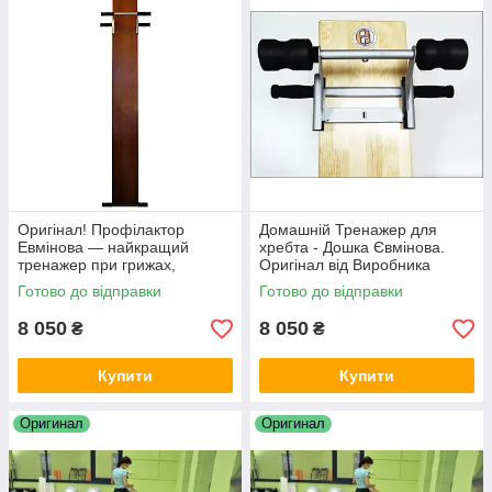
Оригінал! Профілактор
Домашній Тренажер для
Евмінова — найкращий
хребта - Дошка Євмінова.
тренажер при грижах,
Оригінал від Виробника
протрузіях,
Готово до відправки
Готово до відправки
остеохондрозі,сколіозі
8 050
8 050
₴
₴
Купити
Купити
Оригинал
Оригинал