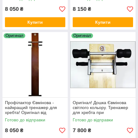
8 050
8 150
₴
₴
Купити
Купити
Оригинал
Оригинал
Профілактор Євмінова -
Оригінал! Дошка Євмінова
найкращий тренажер для
світлого кольору. Тренажер
хребта! Оригінал від
для хребта при
виробника
остеохондрозі, сколіозі,
Готово до відправки
Готово до відправки
грижах та протрузіях
8 050
7 800
₴
₴