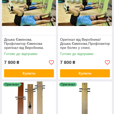
Дошка Євмінова,
Оригінал від Виробника!
Профілактор Євмінова
Дошка Євмінова,Профілактор
оригінал від Виробника.
при болях у спині,
Тренажер для хребта
остеохондрозі,грижах,
Готово до відправки
Готово до відправки
протрузіях, сколіозі
7 800
7 800
₴
₴
Купити
Купити
Оригинал
Оригинал