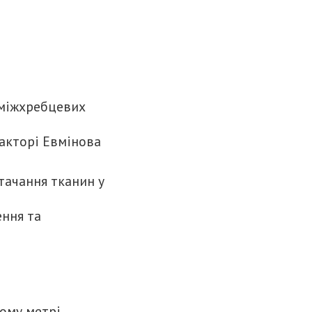
ж міжхребцевих
акторі Евмінова
тачання тканин у
ення та
ному метрі