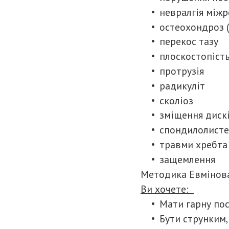
невралгія між
остеохондроз (
перекос тазу
плоскостопіст
протрузія
радикуліт
сколіоз
зміщення диск
спондилолисте
травми хребта
защемлення
Методика Евмінова
Ви хочете:
Мати гарну по
Бути струнким,