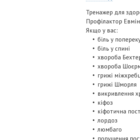
Тренажер для здор
Профілактор Евмін
Якщо у вас:
біль у поперек
біль у спині
хвороба Бехте
хвороба Шоєр
грижі міжхреб
грижі Шморля
викривлення х
кіфоз
кіфотична пос
лордоз
люмбаго
порушення пос