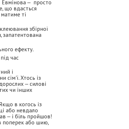
і Евмінова — просто
е, що вдасться
 матиме ті
клеювання збірної
я, запатентована
ьного ефекту.
 під час
ний і
 сім'ї. Хтось із
 дорослих — силові
тих чи інших
кщо в когось із
ці або невдало
ав — і біль пройшов!
в поперек або шию,