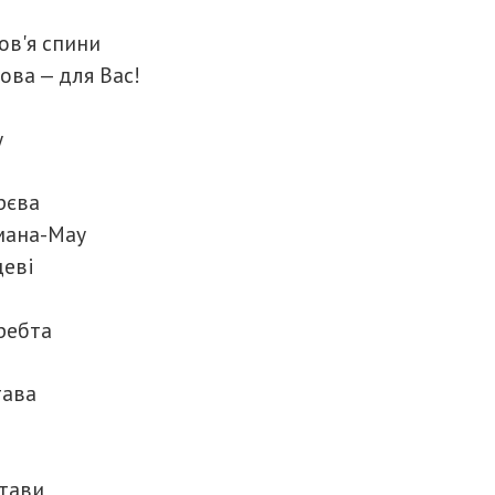
ов'я спини
ова — для Вас!
у
рєва
мана-Мау
цеві
ребта
тава
тави