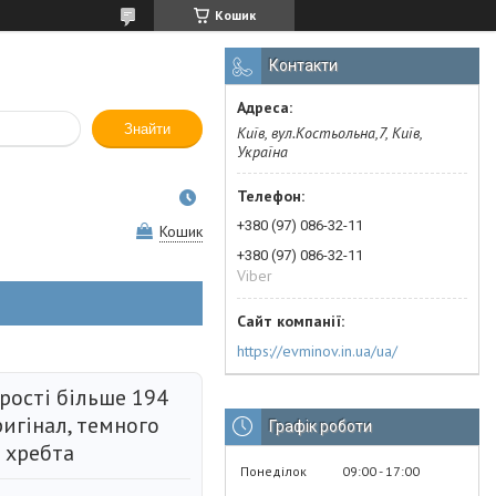
Кошик
Контакти
Знайти
Київ, вул.Костьольна,7, Київ,
Україна
+380 (97) 086-32-11
Кошик
+380 (97) 086-32-11
Viber
https://evminov.in.ua/ua/
рості більше 194
игінал, темного
Графік роботи
 хребта
Понеділок
09:00
17:00