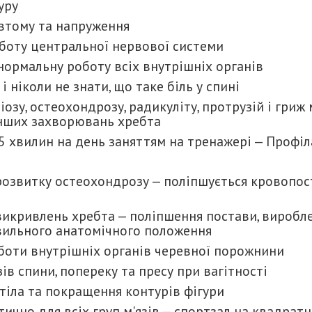
гуру
 втому та напруження
боту центральної нервової системи
ормальну роботу всіх внутрішніх органів
 ніколи не знати, що таке біль у спині
іозу, остеохондрозу, радикуліту, протрузій і гри
 інших захворювань хребта
5 хвилин на день заняттям на тренажері — Профіл
розвитку остеохондрозу — поліпшується кровопос
викривлень хребта — поліпшення постави, виробл
вильного анатомічного положення
боти внутрішніх органів черевної порожнини
зів спини, попереку та пресу при вагітності
тіла та покращення контурів фігури
ично для всіх груп м'язів — спортзал на квадрат