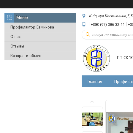
Київ, вул.Костьольна,7, К
+380 (97) 086-32-11
+3
Профилактор Евминова
О нас
Отзывы
Возврат и обмен
ПП СК "Ю
Главная
Профилак