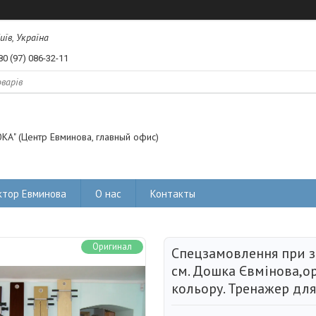
иїв, Україна
80 (97) 086-32-11
КА" (Центр Евминова, главный офис)
тор Евминова
О нас
Контакты
Оригинал
Спецзамовлення при з
см. Дошка Євмінова,ор
кольору. Тренажер для