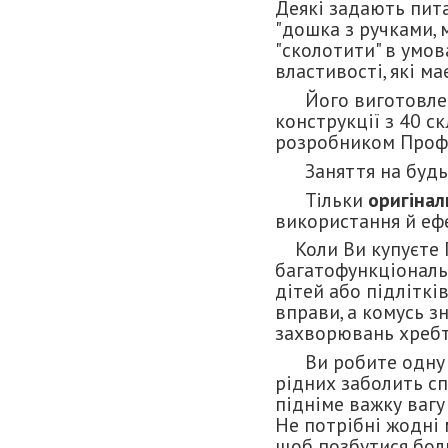
Деякі задають пит
"дошка з ручками, 
"сколотити" в умов
властивості, які ма
Його виготовлення
конструкції з 40 с
розробником Профі
Заняття на будь-я
Тільки
оригінал
використання й ефе
Коли Ви купуєте П
багатофункціональн
дітей або підліткі
вправи, а комусь з
захворювань хребта
Ви робите одну по
рідних заболить сп
підніме важку вагу
Не потрібні жодні 
щоб позбутися бол