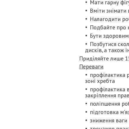
Мати гарну фі
Вміти знімати
Налагодити ро
Подбайте про н
Бути здоровим і
Позбутися скол
дисків, а також
Приділяйте лише 1
Переваги
профілактика 
зоні хребта
профілактика 
закріплення пра
поліпшення ро
підготовка м'я
зниження ваги 
тренажер практ