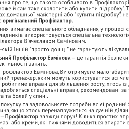
ання про те, що такого особливого в Профілактор
може й сам таке сколотити або купити підробку". Т
ах домашньої майстерні або "купити підробку", не
є
оригінальний Профілактор.
 вимагає спеціального обладнання, у процесі с
кладників використовується спеціальна технологі
лактора В'ячеславом Євміновим.
кій іншій "просто дошці" не гарантують лікувал
ьний Профілактор Евмінова
— це гарантія безпеки
ктивності занять.
рофілактор Евмінова, Ви отримуєте малогабарит
ий тренажер, яким можуть користуватися всі члени
в робитиме вправи для збільшення росту, хтось із
надобляться спеціальні вправи, рекомендовані за 
 та болей у спині.
купку та задовольняєте потреби всієї родини! Я
ина, якщо хтось перенапружиться на дачній ділян
 —
Профілактор
завжди поруч! Кілька простих впр
мазі або креми, які тижнями доводиться втирати 
ю.