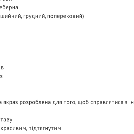
реберна
шийний, грудний, поперековий)
ь
ів
з
 якраз розроблена для того, щоб справлятися з 
ставу
 красивим, підтягнутим