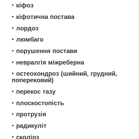
кіфоз
кіфотична постава
лордоз
люмбаго
порушення постави
невралгія міжреберна
остеохондроз (шийний, грудний,
поперековий)
перекос тазу
плоскостопість
протрузія
радикуліт
сколіоз