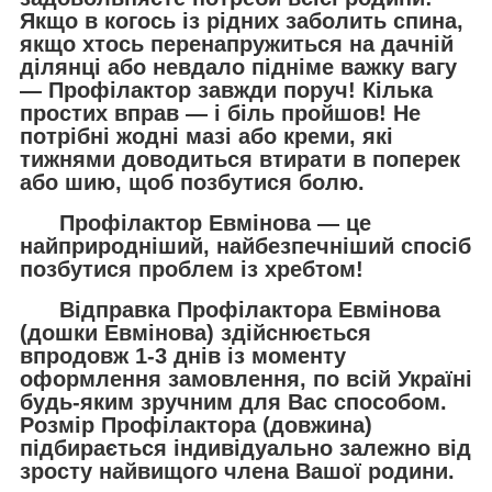
Якщо в когось із рідних заболить спина,
якщо хтось перенапружиться на дачній
ділянці або невдало підніме важку вагу
—
Профілактор
завжди поруч! Кілька
простих вправ — і біль пройшов! Не
потрібні жодні мазі або креми, які
тижнями доводиться втирати в поперек
або шию, щоб позбутися болю.
Профілактор Евмінова — це
найприродніший, найбезпечніший спосіб
позбутися проблем із хребтом!
Відправка Профілактора Евмінова
(дошки Евмінова) здійснюється
впродовж 1-3 днів із моменту
оформлення замовлення, по всій Україні
будь-яким зручним для Вас способом.
Розмір Профілактора (довжина)
підбирається індивідуально залежно від
зросту найвищого члена Вашої родини.