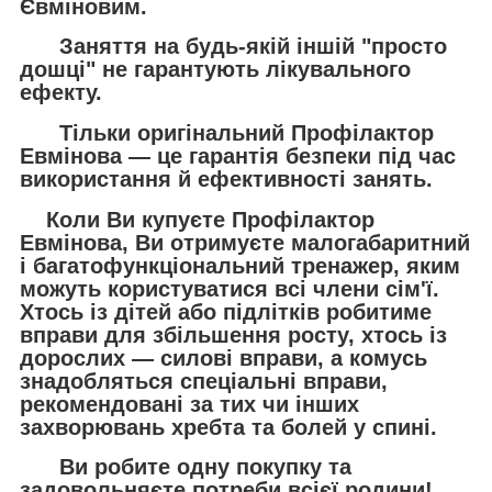
Євміновим.
Заняття на будь-якій іншій "просто
дошці" не гарантують лікувального
ефекту.
Тільки
оригінальний Профілактор
Евмінова
— це гарантія безпеки під час
використання й ефективності занять.
Коли Ви купуєте Профілактор
Евмінова, Ви отримуєте малогабаритний
і багатофункціональний тренажер, яким
можуть користуватися всі члени сім'ї.
Хтось із дітей або підлітків робитиме
вправи для збільшення росту, хтось із
дорослих — силові вправи, а комусь
знадобляться спеціальні вправи,
рекомендовані за тих чи інших
захворювань хребта та болей у спині.
Ви робите одну покупку та
задовольняєте потреби всієї родини!