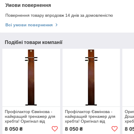
Умови повернення
Повернення товару впродовж 14 днів за домовленістю
Всі умови повернення
Подібні товари компанії
Профілактор Євмінова -
Профілактор Євмінова -
Ориг
найкращий тренажер для
найкращий тренажер для
Дошк
хребта! Оригінал від
хребта! Оригінал від
хреб
виробника
виробника
8 050
8 050
8 0
₴
₴