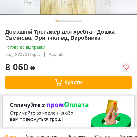
Домашній Тренажер для хребта - Дошка
Євмінова. Оригінал від Виробника
Готово до відправки
Код: 2707011spcv
Роздріб
8 050
₴
Купити
Опис
Характеристики
Доставка
Оплата
Умови п