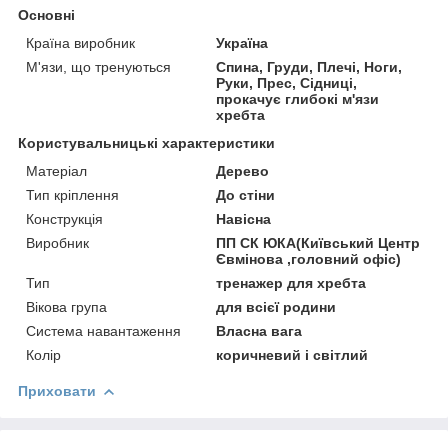
Основні
Країна виробник
Україна
М'язи, що тренуються
Спина, Груди, Плечі, Ноги,
Руки, Прес, Сідниці,
прокачує глибокі м'язи
хребта
Користувальницькі характеристики
Матеріал
Дерево
Тип кріплення
До стіни
Конструкція
Навісна
Виробник
ПП СК ЮКА(Київський Центр
Євмінова ,головний офіс)
Тип
тренажер для хребта
Вікова група
для всієї родини
Система навантаження
Власна вага
Колір
коричневий і світлий
Приховати