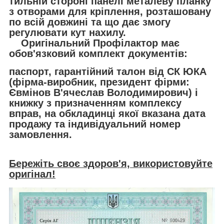
тильній стороні панелі металеву планку
з отворами для кріплення, розташовану
по всій довжині та що дає змогу
регулювати кут нахилу.
Оригінальний Профілактор має
обов'язковий комплект документів:
паспорт, гарантійний талон від СК ЮКА
(фірма-виробник, президент фірми:
Євмінов В'ячеслав Володимирович) і
книжку з призначенням комплексу
вправ, на обкладинці якої вказана дата
продажу та індивідуальний номер
замовлення.
Бережіть своє здоров'я, використовуйте
оригінал!