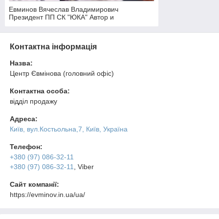
Евминов Вячеслав Владимирович
Президент ПП СК "ЮКА" Автор и
разработчик Профилактора и Методики
Евминова
Контактна інформація
Назва:
Центр Євмінова (головний офіс)
Контактна особа:
відділ продажу
Адреса:
Київ, вул.Костьольна,7, Київ, Україна
Телефон:
+380 (97) 086-32-11
+380 (97) 086-32-11
, Viber
Сайт компанії:
https://evminov.in.ua/ua/